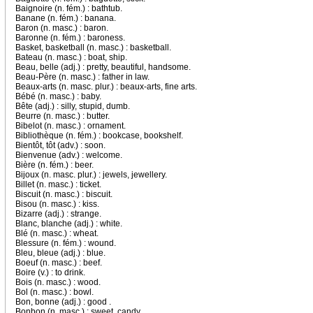
Baignoire (n. fém.) : bathtub.
Banane (n. fém.) : banana.
Baron (n. masc.) : baron.
Baronne (n. fém.) : baroness.
Basket, basketball (n. masc.) : basketball.
Bateau (n. masc.) : boat, ship.
Beau, belle (adj.) : pretty, beautiful, handsome.
Beau-Père (n. masc.) : father in law.
Beaux-arts (n. masc. plur.) : beaux-arts, fine arts.
Bébé (n. masc.) : baby.
Bête (adj.) : silly, stupid, dumb.
Beurre (n. masc.) : butter.
Bibelot (n. masc.) : ornament.
Bibliothèque (n. fém.) : bookcase, bookshelf.
Bientôt, tôt (adv.) : soon.
Bienvenue (adv.) : welcome.
Bière (n. fém.) : beer.
Bijoux (n. masc. plur.) : jewels, jewellery.
Billet (n. masc.) : ticket.
Biscuit (n. masc.) : biscuit.
Bisou (n. masc.) : kiss.
Bizarre (adj.) : strange.
Blanc, blanche (adj.) : white.
Blé (n. masc.) : wheat.
Blessure (n. fém.) : wound.
Bleu, bleue (adj.) : blue.
Boeuf (n. masc.) : beef.
Boire (v.) : to drink.
Bois (n. masc.) : wood.
Bol (n. masc.) : bowl.
Bon, bonne (adj.) : good .
Bonbon (n. masc.) : sweet, candy.