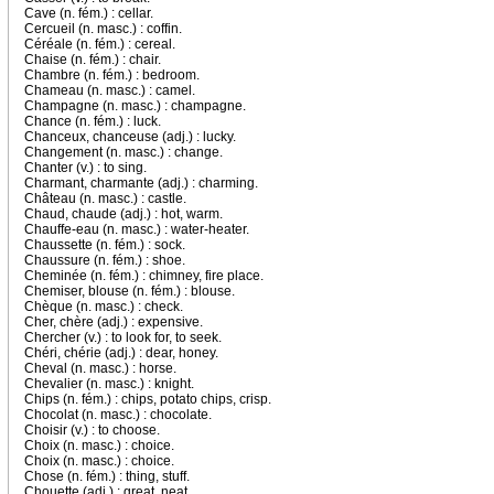
Cave (n. fém.) : cellar.
Cercueil (n. masc.) : coffin.
Céréale (n. fém.) : cereal.
Chaise (n. fém.) : chair.
Chambre (n. fém.) : bedroom.
Chameau (n. masc.) : camel.
Champagne (n. masc.) : champagne.
Chance (n. fém.) : luck.
Chanceux, chanceuse (adj.) : lucky.
Changement (n. masc.) : change.
Chanter (v.) : to sing.
Charmant, charmante (adj.) : charming.
Château (n. masc.) : castle.
Chaud, chaude (adj.) : hot, warm.
Chauffe-eau (n. masc.) : water-heater.
Chaussette (n. fém.) : sock.
Chaussure (n. fém.) : shoe.
Cheminée (n. fém.) : chimney, fire place.
Chemiser, blouse (n. fém.) : blouse.
Chèque (n. masc.) : check.
Cher, chère (adj.) : expensive.
Chercher (v.) : to look for, to seek.
Chéri, chérie (adj.) : dear, honey.
Cheval (n. masc.) : horse.
Chevalier (n. masc.) : knight.
Chips (n. fém.) : chips, potato chips, crisp.
Chocolat (n. masc.) : chocolate.
Choisir (v.) : to choose.
Choix (n. masc.) : choice.
Choix (n. masc.) : choice.
Chose (n. fém.) : thing, stuff.
Chouette (adj.) : great, neat.