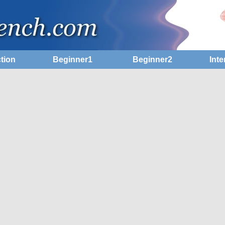
tion
Beginner1
Beginner2
Inte