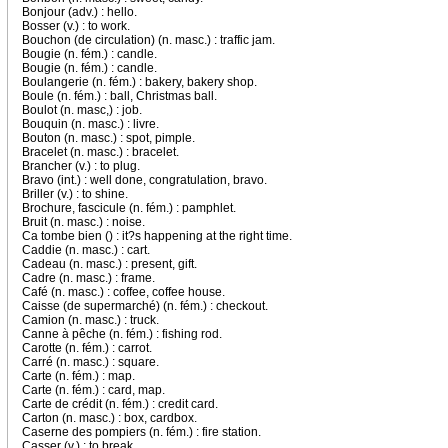
Bonjour (adv.) : hello.
Bosser (v.) : to work.
Bouchon (de circulation) (n. masc.) : traffic jam.
Bougie (n. fém.) : candle.
Bougie (n. fém.) : candle.
Boulangerie (n. fém.) : bakery, bakery shop.
Boule (n. fém.) : ball, Christmas ball.
Boulot (n. masc,) : job.
Bouquin (n. masc.) : livre.
Bouton (n. masc.) : spot, pimple.
Bracelet (n. masc.) : bracelet.
Brancher (v.) : to plug.
Bravo (int.) : well done, congratulation, bravo.
Briller (v.) : to shine.
Brochure, fascicule (n. fém.) : pamphlet.
Bruit (n. masc.) : noise.
Ca tombe bien () : it?s happening at the right time.
Caddie (n. masc.) : cart.
Cadeau (n. masc.) : present, gift.
Cadre (n. masc.) : frame.
Café (n. masc.) : coffee, coffee house.
Caisse (de supermarché) (n. fém.) : checkout.
Camion (n. masc.) : truck.
Canne à pêche (n. fém.) : fishing rod.
Carotte (n. fém.) : carrot.
Carré (n. masc.) : square.
Carte (n. fém.) : map.
Carte (n. fém.) : card, map.
Carte de crédit (n. fém.) : credit card.
Carton (n. masc.) : box, cardbox.
Caserne des pompiers (n. fém.) : fire station.
Casser (v.) : to break.