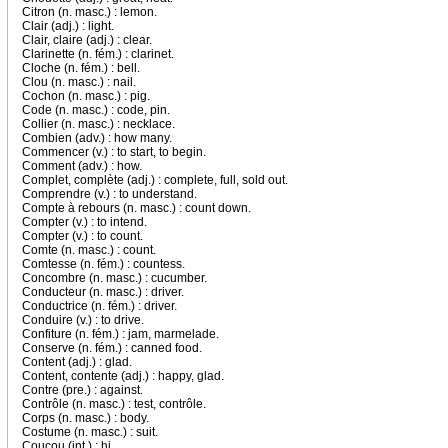
Citron (n. masc.) : lemon.
Clair (adj.) : light.
Clair, claire (adj.) : clear.
Clarinette (n. fém.) : clarinet.
Cloche (n. fém.) : bell.
Clou (n. masc.) : nail.
Cochon (n. masc.) : pig.
Code (n. masc.) : code, pin.
Collier (n. masc.) : necklace.
Combien (adv.) : how many.
Commencer (v.) : to start, to begin.
Comment (adv.) : how.
Complet, complète (adj.) : complete, full, sold out.
Comprendre (v.) : to understand.
Compte à rebours (n. masc.) : count down.
Compter (v.) : to intend.
Compter (v.) : to count.
Comte (n. masc.) : count.
Comtesse (n. fém.) : countess.
Concombre (n. masc.) : cucumber.
Conducteur (n. masc.) : driver.
Conductrice (n. fém.) : driver.
Conduire (v.) : to drive.
Confiture (n. fém.) : jam, marmelade.
Conserve (n. fém.) : canned food.
Content (adj.) : glad.
Content, contente (adj.) : happy, glad.
Contre (pre.) : against.
Contrôle (n. masc.) : test, contrôle.
Corps (n. masc.) : body.
Costume (n. masc.) : suit.
Coucou (int.) : hi.