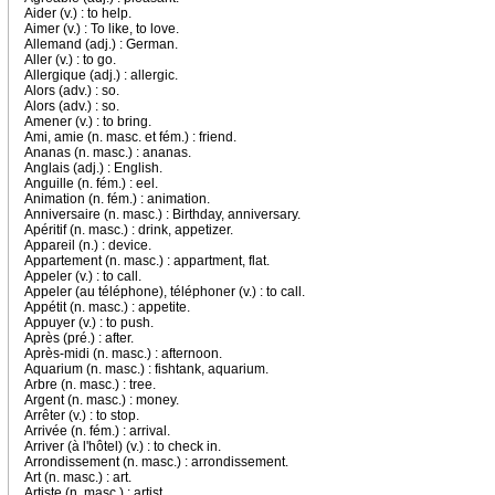
Aider (v.) : to help.
Aimer (v.) : To like, to love.
Allemand (adj.) : German.
Aller (v.) : to go.
Allergique (adj.) : allergic.
Alors (adv.) : so.
Alors (adv.) : so.
Amener (v.) : to bring.
Ami, amie (n. masc. et fém.) : friend.
Ananas (n. masc.) : ananas.
Anglais (adj.) : English.
Anguille (n. fém.) : eel.
Animation (n. fém.) : animation.
Anniversaire (n. masc.) : Birthday, anniversary.
Apéritif (n. masc.) : drink, appetizer.
Appareil (n.) : device.
Appartement (n. masc.) : appartment, flat.
Appeler (v.) : to call.
Appeler (au téléphone), téléphoner (v.) : to call.
Appétit (n. masc.) : appetite.
Appuyer (v.) : to push.
Après (pré.) : after.
Après-midi (n. masc.) : afternoon.
Aquarium (n. masc.) : fishtank, aquarium.
Arbre (n. masc.) : tree.
Argent (n. masc.) : money.
Arrêter (v.) : to stop.
Arrivée (n. fém.) : arrival.
Arriver (à l'hôtel) (v.) : to check in.
Arrondissement (n. masc.) : arrondissement.
Art (n. masc.) : art.
Artiste (n. masc.) : artist.