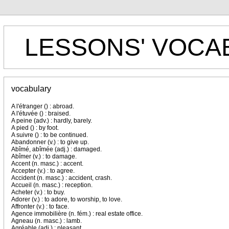
LESSONS' VOCA
vocabulary
A l'étranger () : abroad.
A l'étuvée () : braised.
A peine (adv.) : hardly, barely.
A pied () : by foot.
A suivre () : to be continued.
Abandonner (v.) : to give up.
Abîmé, abîmée (adj.) : damaged.
Abîmer (v.) : to damage.
Accent (n. masc.) : accent.
Accepter (v.) : to agree.
Accident (n. masc.) : accident, crash.
Accueil (n. masc.) : reception.
Acheter (v.) : to buy.
Adorer (v.) : to adore, to worship, to love.
Affronter (v.) : to face.
Agence immobilière (n. fém.) : real estate office.
Agneau (n. masc.) : lamb.
Agréable (adj.) : pleasant.