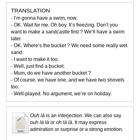
TRANSLATION
- I’m gonna have a swim, now.
- OK. Wait for me. Oh boy. It’s freezing. Don’t you
want to make a sandcastle first ? We’ll have a swim
later.
- OK. Where’s the bucket ? We need some really wet
sand.
- I want to make it too.
- Well, just find a bucket.
- Mum, do we have another bucket ?
- Of course, we have one, and we have two shovels
too.
- Well-played. No argument, we’re on holiday.
Ouh là
is an interjection. We can also say
ouh là là
or
oh là là
. It may express
admiration or surprise or a strong emotion.