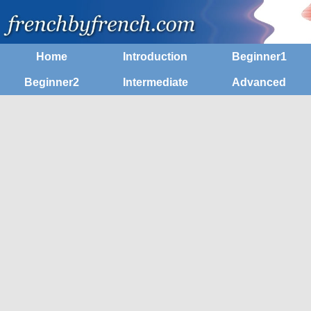
Home
Introduction
Beginner1
Beginner2
Intermediate
Advanced