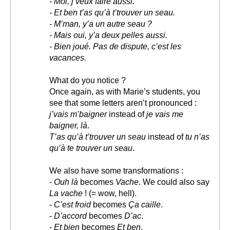
- Moi, j’veux faire aussi.
- Et ben t’as qu’à t’trouver un seau.
- M’man, y’a un autre seau ?
- Mais oui, y’a deux pelles aussi.
- Bien joué. Pas de dispute, c’est les
vacances.
What do you notice ?
Once again, as with Marie’s students, you
see that some letters aren’t pronounced :
j’vais m’baigner
instead of
je vais me
baigner, là
.
T’as qu’à t’trouver un seau
instead of
tu n’as
qu’à te trouver un seau
.
We also have some transformations :
-
Ouh là
becomes
Vache
. We could also say
La vache
! (= wow, hell).
-
C’est froid
becomes
Ça caille
.
-
D’accord
becomes
D’ac
.
-
Et bien
becomes
Et ben
.