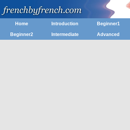
Home
Introduction
Beginner1
Beginner2
Intermediate
Advanced