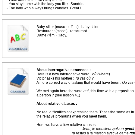
- You stay home with the lady you like : Sandrine.
- The lady who always brings candies. Great !
Baby-sitter (masc. et fém.) : baby-sitter.
Restaurant (masc.) : restaurant.
Dame (fém.) : lady.
About interrogative sentences :
Here is a new interrogative word :
où
(where).
Victor asks his mother :
Tu vas où ?
A more correct way of asking that would have been :
Où vas-
We met again here the word
qui
, this time with a prepositio
a person ? (see lesson 41)
About relative clauses :
No real difficulties at expressing them. That’s the same as in 
the relative pronouns when you meet them.
Here we have a few relative clauses :
Jean, le monsieur
qui est gentil
Tu restes à la maison avec la dame
que