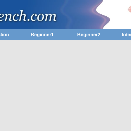
tion
Beginner1
Beginner2
Inte