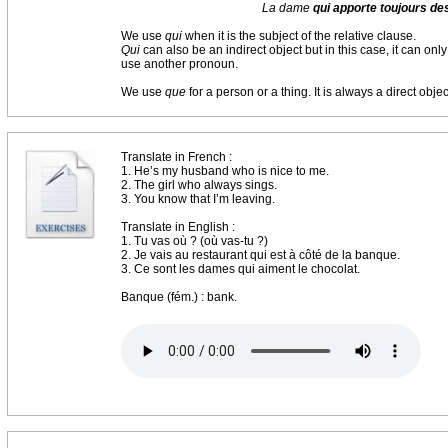
La dame
qui apporte toujours d
We use
qui
when it is the subject of the relative clause.
Qui
can also be an indirect object but in this case, it can onl
use another pronoun.
We use
que
for a person or a thing. It is always a direct objec
Translate in French :
1. He’s my husband who is nice to me.
2. The girl who always sings.
3. You know that I’m leaving.
Translate in English :
1. Tu vas où ? (où vas-tu ?)
2. Je vais au restaurant qui est à côté de la banque.
3. Ce sont les dames qui aiment le chocolat.
Banque (fém.) : bank.