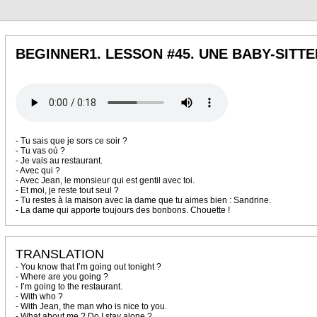
BEGINNER1. LESSON #45. UNE BABY-SITT
- Tu sais que je sors ce soir ?
- Tu vas où ?
- Je vais au restaurant.
- Avec qui ?
- Avec Jean, le monsieur qui est gentil avec toi.
- Et moi, je reste tout seul ?
- Tu restes à la maison avec la dame que tu aimes bien : Sandrine.
- La dame qui apporte toujours des bonbons. Chouette !
TRANSLATION
- You know that I’m going out tonight ?
- Where are you going ?
- I’m going to the restaurant.
- With who ?
- With Jean, the man who is nice to you.
- What about me ? Do I stay alone ?