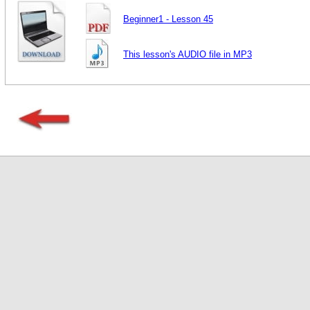
Beginner1 - Lesson 45
This lesson's AUDIO file in MP3