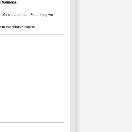
es bonbons
.
y refers to a person. For a thing we
t in the relative clause.